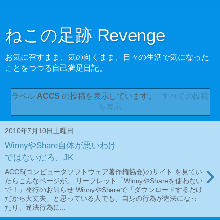
ねこの足跡 Revenge
お気に召すまま、気の向くまま、日々の生活で気になった
ことをつづる自己満足日記。
ラベル
ACCS
の投稿を表示しています。
すべての投稿
を表示
2010年7月10日土曜日
WinnyやShare自体が悪いわけ
ではないだろ、JK
›
ACCS(コンピュータソフトウェア著作権協会)のサイト を見てい
たらこんなページが。 リーフレット「WinnyやShareを使わない
で！」発行のお知らせ WinnyやShareで「ダウンロードするだけ
だから大丈夫」と思っている人でも、自身の行為が違法になっ
たり、違法行為に...